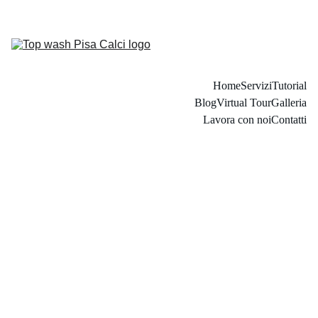
Home
Servizi
Tutorial
Blog
Virtual Tour
Galleria
Lavora con noi
Contatti