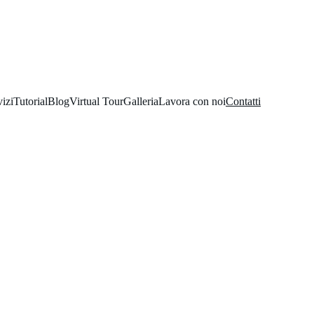
vizi
Tutorial
Blog
Virtual Tour
Galleria
Lavora con noi
Contatti