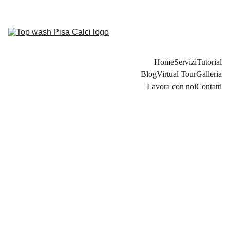
Home
Servizi
Tutorial
Blog
Virtual Tour
Galleria
Lavora con noi
Contatti