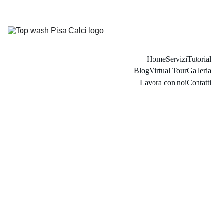
Home
Servizi
Tutorial
Blog
Virtual Tour
Galleria
Lavora con noi
Contatti